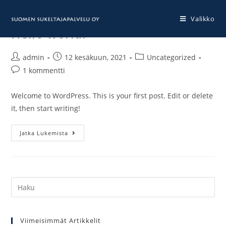
Siirry
suoraan
Valikko
Hello world!
sisältöön
Artikkelin
Artikkeli
Artikkelin
admin
12 kesäkuun, 2021
Uncategorized
kirjoittaja:
julkaistu:
kategoria:
Artikkelin
1 kommentti
kommentit:
Welcome to WordPress. This is your first post. Edit or delete
it, then start writing!
Hello
Jatka Lukemista
world!
Hae:
Viimeisimmät Artikkelit