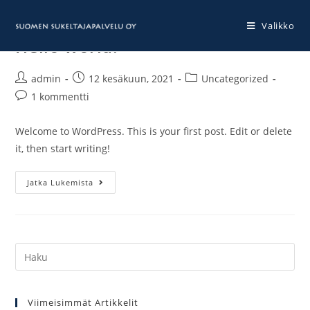
Siirry
suoraan
Valikko
Hello world!
sisältöön
Artikkelin
Artikkeli
Artikkelin
admin
12 kesäkuun, 2021
Uncategorized
kirjoittaja:
julkaistu:
kategoria:
Artikkelin
1 kommentti
kommentit:
Welcome to WordPress. This is your first post. Edit or delete
it, then start writing!
Hello
Jatka Lukemista
world!
Hae:
Viimeisimmät Artikkelit